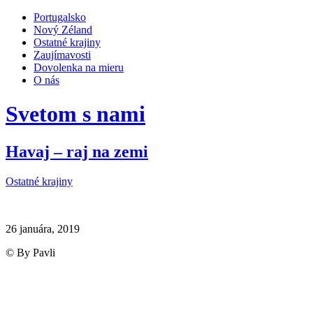
Portugalsko
Nový Zéland
Ostatné krajiny
Zaujímavosti
Dovolenka na mieru
O nás
Svetom s nami
Havaj – raj na zemi
Ostatné krajiny
26 januára, 2019
© By Pavli