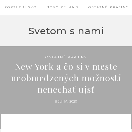
PORTUGALSKO
NOVÝ ZÉLAND
OSTATNÉ KRAJINY
Svetom s nami
OSTATNÉ KRAJINY
New York a čo si v meste
neobmedzených možností
nenechať ujsť
8 JÚNA, 2020